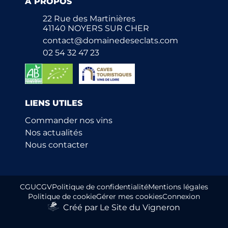
À PROPOS
22 Rue des Martinières
41140 NOYERS SUR CHER
contact@domainedeseclats.com
02 54 32 47 23
LIENS UTILES
Commander nos vins
Nos actualités
Nous contacter
CGU
CGV
Politique de confidentialité
Mentions légales
Politique de cookie
Gérer mes cookies
Connexion
Créé par Le Site du Vigneron